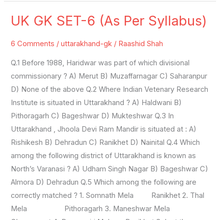
UK GK SET-6 (As Per Syllabus)
UK
GK
6 Comments
/
uttarakhand-gk
/
Raashid Shah
SET-
6
Q.1 Before 1988, Haridwar was part of which divisional
(As
commissionary ? A) Merut B) Muzaffarnagar C) Saharanpur
Per
D) None of the above Q.2 Where Indian Vetenary Research
Syllabus)
Institute is situated in Uttarakhand ? A) Haldwani B)
Pithoragarh C) Bageshwar D) Mukteshwar Q.3 In
Uttarakhand , Jhoola Devi Ram Mandir is situated at : A)
Rishikesh B) Dehradun C) Ranikhet D) Nainital Q.4 Which
among the following district of Uttarakhand is known as
North’s Varanasi ? A) Udham Singh Nagar B) Bageshwar C)
Almora D) Dehradun Q.5 Which among the following are
correctly matched ? 1. Somnath Mela Ranikhet 2. Thal
Mela Pithoragarh 3. Maneshwar Mela