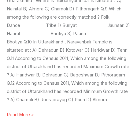
Uttarakhand , Where is Naldamyanti taal is situated ? A)
Nainital B) Almora C) Chamoli D) Pithoragarh Q.9 Which
among the following are correctly matched ? Folk
Dance Tribe 1) Buriyat Jaunsari 2)
Haarul Bhotiya 3) Pauna
Bhotiya Q.10 In Uttarakhand , Narayanbali Tample is
situated at : A) Dehradun B) Kotdwar C) Haridwar D) Tehri
Q.11 According to Census 2011, Which among the following
district of Uttarakhand has recorded Maximum Growth rate
? A) Haridwar B) Dehradun C) Bageshwar D) Pithoragarh
Q.12 According to Census 2011, Which among the following
district of Uttarakhand has recorded Minimum Growth rate
? A) Chamoli B) Rudraprayag C) Pauri D) Almora
Read More »