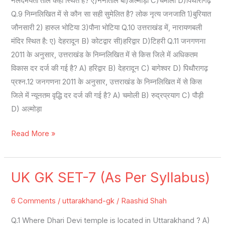
नलदमयंती ताल कहाँ स्थित है? ए)नैनीताल बी)अल्मोड़ा C)चमोली D)पिथौरागढ़
Q.9 निम्नलिखित में से कौन सा सही सुमेलित है? लोक नृत्य जनजाति 1)बुरियात
जौनसारी 2) हारुल भोटिया 3)पौना भोटिया Q.10 उत्तराखंड में, नारायणबली
मंदिर स्थित है: ए) देहरादून B) कोटद्वार सी)हरिद्वार D)टिहरी Q.11 जनगणना
2011 के अनुसार, उत्तराखंड के निम्नलिखित में से किस जिले में अधिकतम
विकास दर दर्ज की गई है? A) हरिद्वार B) देहरादून C) बागेश्वर D) पिथौरागढ़
प्रश्न.12 जनगणना 2011 के अनुसार, उत्तराखंड के निम्नलिखित में से किस
जिले में न्यूनतम वृद्धि दर दर्ज की गई है? A) चमोली B) रुद्रप्रयाग C) पौड़ी
D) अल्मोड़ा
Read More »
UK GK SET-7 (As Per Syllabus)
UK
GK
6 Comments
/
uttarakhand-gk
/
Raashid Shah
SET-
7
Q.1 Where Dhari Devi temple is located in Uttarakhand ? A)