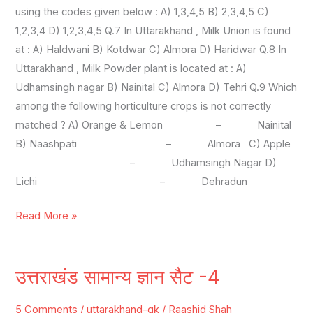
using the codes given below : A) 1,3,4,5 B) 2,3,4,5 C)
1,2,3,4 D) 1,2,3,4,5 Q.7 In Uttarakhand , Milk Union is found
at : A) Haldwani B) Kotdwar C) Almora D) Haridwar Q.8 In
Uttarakhand , Milk Powder plant is located at : A)
Udhamsingh nagar B) Nainital C) Almora D) Tehri Q.9 Which
among the following horticulture crops is not correctly
matched ? A) Orange & Lemon – Nainital
B) Naashpati – Almora C) Apple
– Udhamsingh Nagar D)
Lichi – Dehradun
Read More »
उत्तराखंड सामान्य ज्ञान सैट -4
उत्तराखंड
सामान्य
5 Comments
/
uttarakhand-gk
/
Raashid Shah
ज्ञान