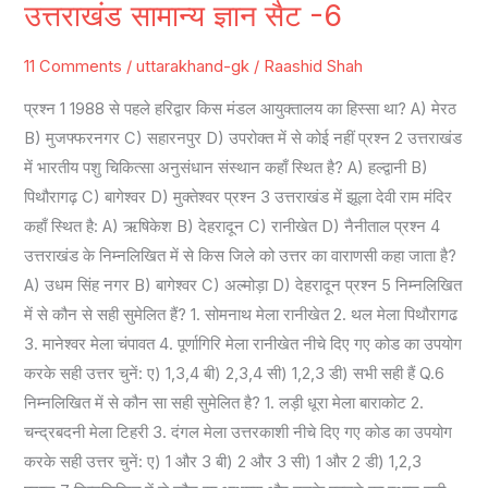
उत्तराखंड सामान्य ज्ञान सैट -6
उत्तराखंड
सामान्य
11 Comments
/
uttarakhand-gk
/
Raashid Shah
ज्ञान
सैट
प्रश्न 1 1988 से पहले हरिद्वार किस मंडल आयुक्तालय का हिस्सा था? A) मेरठ
-6
B) मुजफ्फरनगर C) सहारनपुर D) उपरोक्त में से कोई नहीं प्रश्न 2 उत्तराखंड
में भारतीय पशु चिकित्सा अनुसंधान संस्थान कहाँ स्थित है? A) हल्द्वानी B)
पिथौरागढ़ C) बागेश्वर D) मुक्तेश्वर प्रश्न 3 उत्तराखंड में झूला देवी राम मंदिर
कहाँ स्थित है: A) ऋषिकेश B) देहरादून C) रानीखेत D) नैनीताल प्रश्न 4
उत्तराखंड के निम्नलिखित में से किस जिले को उत्तर का वाराणसी कहा जाता है?
A) उधम सिंह नगर B) बागेश्वर C) अल्मोड़ा D) देहरादून प्रश्न 5 निम्नलिखित
में से कौन से सही सुमेलित हैं? 1. सोमनाथ मेला रानीखेत 2. थल मेला पिथौरागढ
3. मानेश्वर मेला चंपावत 4. पूर्णागिरि मेला रानीखेत नीचे दिए गए कोड का उपयोग
करके सही उत्तर चुनें: ए) 1,3,4 बी) 2,3,4 सी) 1,2,3 डी) सभी सही हैं Q.6
निम्नलिखित में से कौन सा सही सुमेलित है? 1. लड़ी धूरा मेला बाराकोट 2.
चन्द्रबदनी मेला टिहरी 3. दंगल मेला उत्तरकाशी नीचे दिए गए कोड का उपयोग
करके सही उत्तर चुनें: ए) 1 और 3 बी) 2 और 3 सी) 1 और 2 डी) 1,2,3