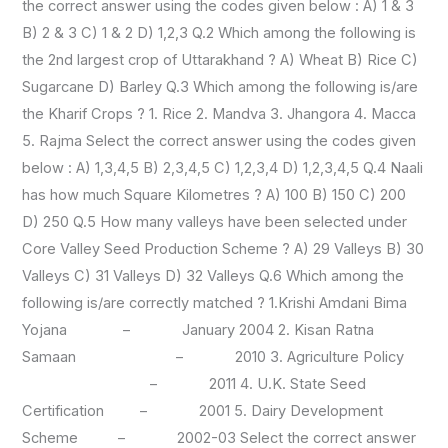
the correct answer using the codes given below : A) 1 & 3
B) 2 & 3 C) 1 & 2 D) 1,2,3 Q.2 Which among the following is
the 2nd largest crop of Uttarakhand ? A) Wheat B) Rice C)
Sugarcane D) Barley Q.3 Which among the following is/are
the Kharif Crops ? 1. Rice 2. Mandva 3. Jhangora 4. Macca
5. Rajma Select the correct answer using the codes given
below : A) 1,3,4,5 B) 2,3,4,5 C) 1,2,3,4 D) 1,2,3,4,5 Q.4 Naali
has how much Square Kilometres ? A) 100 B) 150 C) 200
D) 250 Q.5 How many valleys have been selected under
Core Valley Seed Production Scheme ? A) 29 Valleys B) 30
Valleys C) 31 Valleys D) 32 Valleys Q.6 Which among the
following is/are correctly matched ? 1.Krishi Amdani Bima
Yojana – January 2004 2. Kisan Ratna
Samaan – 2010 3. Agriculture Policy
– 2011 4. U.K. State Seed
Certification – 2001 5. Dairy Development
Scheme – 2002-03 Select the correct answer