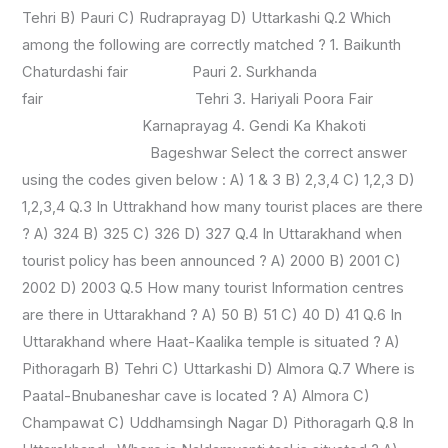
(As
Tehri B) Pauri C) Rudraprayag D) Uttarkashi Q.2 Which
Per
among the following are correctly matched ? 1. Baikunth
Syllabus)
Chaturdashi fair Pauri 2. Surkhanda
fair Tehri 3. Hariyali Poora Fair
Karnaprayag 4. Gendi Ka Khakoti
Bageshwar Select the correct answer
using the codes given below : A) 1 & 3 B) 2,3,4 C) 1,2,3 D)
1,2,3,4 Q.3 In Uttrakhand how many tourist places are there
? A) 324 B) 325 C) 326 D) 327 Q.4 In Uttarakhand when
tourist policy has been announced ? A) 2000 B) 2001 C)
2002 D) 2003 Q.5 How many tourist Information centres
are there in Uttarakhand ? A) 50 B) 51 C) 40 D) 41 Q.6 In
Uttarakhand where Haat-Kaalika temple is situated ? A)
Pithoragarh B) Tehri C) Uttarkashi D) Almora Q.7 Where is
Paatal-Bnubaneshar cave is located ? A) Almora C)
Champawat C) Uddhamsingh Nagar D) Pithoragarh Q.8 In