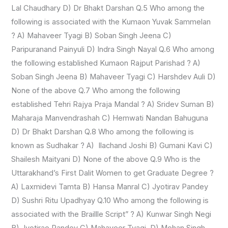
Lal Chaudhary D) Dr Bhakt Darshan Q.5 Who among the
following is associated with the Kumaon Yuvak Sammelan
? A) Mahaveer Tyagi B) Soban Singh Jeena C)
Paripuranand Painyuli D) Indra Singh Nayal Q.6 Who among
the following established Kumaon Rajput Parishad ? A)
Soban Singh Jeena B) Mahaveer Tyagi C) Harshdev Auli D)
None of the above Q.7 Who among the following
established Tehri Rajya Praja Mandal ? A) Sridev Suman B)
Maharaja Manvendrashah C) Hemwati Nandan Bahuguna
D) Dr Bhakt Darshan Q.8 Who among the following is
known as Sudhakar ? A) Ilachand Joshi B) Gumani Kavi C)
Shailesh Maityani D) None of the above Q.9 Who is the
Uttarakhand’s First Dalit Women to get Graduate Degree ?
A) Laxmidevi Tamta B) Hansa Manral C) Jyotirav Pandey
D) Sushri Ritu Upadhyay Q.10 Who among the following is
associated with the Braillle Script” ? A) Kunwar Singh Negi
B) Jyotirao Pandey C) Mahaveer Tyagi D) Mohan Singh