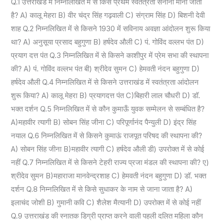
Q.1 उत्तराखंड में निम्नलिखित में से किसे प्रथम स्वतंत्रता सेनानी माना जाता
-8
है? A) कालू मेहरा B) वीर चंद्र सिंह गढ़वाली C) संग्राम सिंह D) बिशनी देवी
शाह Q.2 निम्नलिखित में से किसने 1930 में सविनाय अवज्ञा आंदोलन शुरू किया
था? A) अनुसूया प्रसाद बहुगुणा B) हर्षदेव औली C) पं. गोविंद वल्लभ पंत D)
प्रयाग दत्त पंत Q.3 निम्नलिखित में से किसने काशीपुर में प्रेम सभा की स्थापना
की? A) पं. गोविंद वल्लभ पंत बी) श्रीदेव सुमन C) हेमवती नंदन बहुगुणा D)
हर्षदेव औली Q.4 निम्नलिखित में से किसने उत्तराखंड में स्वतंत्रता आंदोलन
शुरू किया? A) कालू मेहरा B) प्रयागदत्त पंत C)बिहारी लाल चौधरी D) डॉ.
भक्त दर्शन Q.5 निम्नलिखित में से कौन कुमाऊँ युवक सम्मेलन से सम्बंधित है?
A)महावीर त्यागी B) सोबन सिंह जीना C) परिपूर्णानंद पैन्युली D) इंद्र सिंह
नयाल Q.6 निम्नलिखित में से किसने कुमाऊं राजपूत परिषद की स्थापना की?
A) सोबन सिंह जीना B)महावीर त्यागी C) हर्षदेव औली डी) उपरोक्त में से कोई
नहीं Q.7 निम्नलिखित में से किसने टेहरी राज्य प्रजा मंडल की स्थापना की? ए)
श्रीदेव सुमन B)महाराजा मानवेन्द्रशाह C) हेमवती नंदन बहुगुणा D) डॉ. भक्त
दर्शन Q.8 निम्नलिखित में से किसे सुधाकर के नाम से जाना जाता है? A)
इलाचंद जोशी B) गुमानी कवि C) शैलेश मैत्यानी D) उपरोक्त में से कोई नहीं
Q.9 उत्तराखंड की स्नातक डिग्री प्राप्त करने वाली पहली दलित महिला कौन