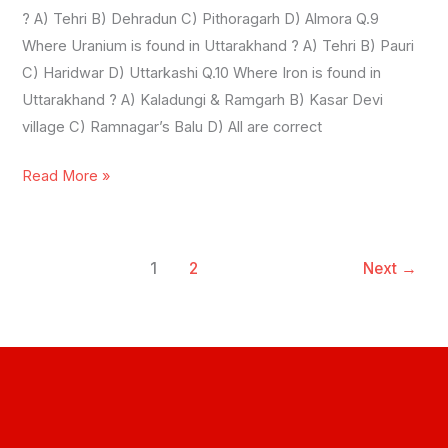
? A) Tehri B) Dehradun C) Pithoragarh D) Almora Q.9
Where Uranium is found in Uttarakhand ? A) Tehri B) Pauri
C) Haridwar D) Uttarkashi Q.10 Where Iron is found in
Uttarakhand ? A) Kaladungi & Ramgarh B) Kasar Devi
village C) Ramnagar’s Balu D) All are correct
Read More »
1
2
Next
→