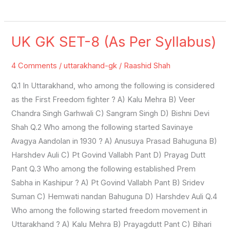
UK GK SET-8 (As Per Syllabus)
UK
GK
4 Comments
/
uttarakhand-gk
/
Raashid Shah
SET-
8
Q.1 In Uttarakhand, who among the following is considered
(As
as the First Freedom fighter ? A) Kalu Mehra B) Veer
Per
Chandra Singh Garhwali C) Sangram Singh D) Bishni Devi
Syllabus)
Shah Q.2 Who among the following started Savinaye
Avagya Aandolan in 1930 ? A) Anusuya Prasad Bahuguna B)
Harshdev Auli C) Pt Govind Vallabh Pant D) Prayag Dutt
Pant Q.3 Who among the following established Prem
Sabha in Kashipur ? A) Pt Govind Vallabh Pant B) Sridev
Suman C) Hemwati nandan Bahuguna D) Harshdev Auli Q.4
Who among the following started freedom movement in
Uttarakhand ? A) Kalu Mehra B) Prayagdutt Pant C) Bihari