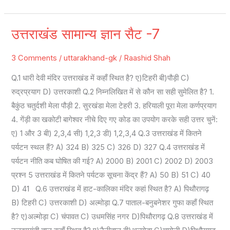
उत्तराखंड सामान्य ज्ञान सैट -7
उत्तराखंड
सामान्य
3 Comments
/
uttarakhand-gk
/
Raashid Shah
ज्ञान
सैट
Q.1 धारी देवी मंदिर उत्तराखंड में कहाँ स्थित है? ए)टिहरी बी)पौड़ी C)
-7
रुद्रप्रयाग D) उत्तरकाशी Q.2 निम्नलिखित में से कौन सा सही सुमेलित है? 1.
बैकुंठ चतुर्दशी मेला पौड़ी 2. सुरखंडा मेला टेहरी 3. हरियाली पूरा मेला कर्णप्रयाग
4. गेंड़ी का खकोटी बागेश्वर नीचे दिए गए कोड का उपयोग करके सही उत्तर चुनें:
ए) 1 और 3 बी) 2,3,4 सी) 1,2,3 डी) 1,2,3,4 Q.3 उत्तराखंड में कितने
पर्यटन स्थल हैं? A) 324 B) 325 C) 326 D) 327 Q.4 उत्तराखंड में
पर्यटन नीति कब घोषित की गई? A) 2000 B) 2001 C) 2002 D) 2003
प्रश्न 5 उत्तराखंड में कितने पर्यटक सूचना केंद्र हैं? A) 50 B) 51 C) 40
D) 41 Q.6 उत्तराखंड में हाट-कालिका मंदिर कहां स्थित है? A) पिथौरागढ़
B) टिहरी C) उत्तरकाशी D) अल्मोड़ा Q.7 पाताल-बनुबनेशर गुफा कहाँ स्थित
है? ए)अल्मोड़ा C) चंपावत C) उधमसिंह नगर D)पिथौरागढ़ Q.8 उत्तराखंड में