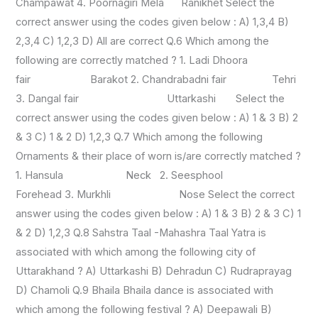
Champawat 4. Poornagiri Mela Ranikhet Select the
correct answer using the codes given below : A) 1,3,4 B)
2,3,4 C) 1,2,3 D) All are correct Q.6 Which among the
following are correctly matched ? 1. Ladi Dhoora
fair Barakot 2. Chandrabadni fair Tehri
3. Dangal fair Uttarkashi Select the
correct answer using the codes given below : A) 1 & 3 B) 2
& 3 C) 1 & 2 D) 1,2,3 Q.7 Which among the following
Ornaments & their place of worn is/are correctly matched ?
1. Hansula Neck 2. Seesphool
Forehead 3. Murkhli Nose Select the correct
answer using the codes given below : A) 1 & 3 B) 2 & 3 C) 1
& 2 D) 1,2,3 Q.8 Sahstra Taal -Mahashra Taal Yatra is
associated with which among the following city of
Uttarakhand ? A) Uttarkashi B) Dehradun C) Rudraprayag
D) Chamoli Q.9 Bhaila Bhaila dance is associated with
which among the following festival ? A) Deepawali B)